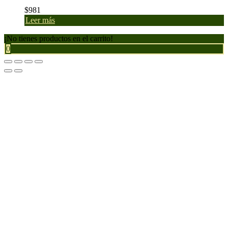
$
981
Leer más
¡No tienes productos en el carrito!
0